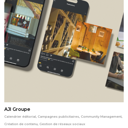
AJI Groupe
Calendrier éditorial
,
Campagnes publicitaires
,
Community Management
,
Création de contenu
,
Gestion de réseaux sociaux