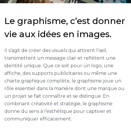
L
e
g
r
a
p
h
i
s
m
e
,
c
’
e
s
t
d
o
n
n
e
r
v
i
e
a
u
x
i
d
é
e
s
e
n
i
m
a
g
e
s
.
Il s’agit de créer des visuels qui attirent l’œil,
transmettent un message clair et reflètent une
identité unique. Que ce soit pour un logo, une
affiche, des supports publicitaires ou même une
charte graphique complète, le graphisme joue un
rôle essentiel dans la manière dont une marque ou
un projet se fait connaître et se distingue. En
combinant créativité et stratégie, le graphisme
donne du sens à l’esthétique pour captiver et
communiquer efficacement.