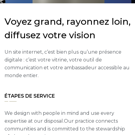
V
o
y
e
z
g
r
a
n
d
,
r
a
y
o
n
n
e
z
l
o
i
n
,
d
i
f
f
u
s
e
z
v
o
t
r
e
v
i
s
i
o
n
Un site internet, c’est bien plus qu’une présence
digitale : c’est votre vitrine, votre outil de
communication et votre ambassadeur accessible au
monde entier.
ÉTAPES DE SERVICE
We design with people in mind and use every
expertise at our disposal.Our practice connects
communities and is committed to the stewardship