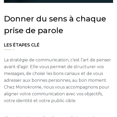
D
o
n
n
e
r
d
u
s
e
n
s
à
c
h
a
q
u
e
p
r
i
s
e
d
e
p
a
r
o
l
e
LES ÉTAPES CLÉ
La stratégie de communication, c’est l’art de penser
avant d’agir. Elle vous permet de structurer vos
messages, de choisir les bons canaux et de vous
adresser aux bonnes personnes, au bon moment.
Chez Monokrome, nous vous accompagnons pour
aligner votre communication avec vos objectifs,
votre identité et votre public cible.